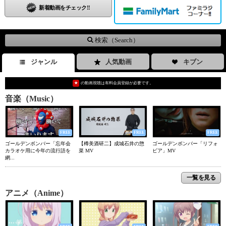
新着動画をチェック!!
検索（Search）
ジャンル
人気動画
キブン
★
の動画視聴は有料会員登録が必要です。
音楽（Music）
FREE
FREE
FREE
ゴールデンボンバー「忘年会
【樽美酒研二】成城石井の惣
ゴールデンボンバー「リフォ
カラオケ用に今年の流行語を
菜 MV
ビア」MV
網...
一覧を見る
アニメ（Anime）