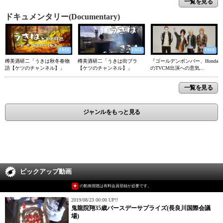
一覧を見る
ドキュメンタリー(Documentary)
FREE
FREE
FREE
樽美酒研二「うきは秋冬春物
樽美酒研二「うきは街ブラ
『ゴールデンボンバー、Honda
語【ケツのチャンネル】」
【ケツのチャンネル】」
のTVCM出演への意気...
一覧を見る
ジャンルをもっと見る
ピックアップ動画
★
の動画視聴は有料会員登録が必要です。
2019/08/23 00:00 UP!!
鬼龍院翔35歳バースデーサプライズ(長良川国際会議
場)