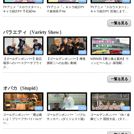
FREE
FREE
FREE
TVアニメ『スロウスタート』
TVアニメ『』キャラ紹介PV
TVアニメ『スロウスタート』
キャラ紹介PV 千石冠Ver.
十倉栄依子Ver.
キャラ紹介PV 百地たまて...
一覧を見る
バラエティ（Variety Show）
FREE
FREE
FREE
【ゴールデンボンバー】歌広
【ゴールデンボンバー】樽美
WINWIN【乗り換え案内】ウ
場淳へのバースデーサプライ
酒研二へのお祝い動画
ィンピーへるぷ -新宿駅...
ズ...
一覧を見る
オバカ（Stupid）
FREE
FREE
FREE
ゴールデンボンバー「裸は痛
ゴールデンボンバー「バブル
ゴールデンボンバー「Oh！金
いよ！ブリーフサバイバルゲ
サッカー」(ダイジェスト版)
爆ピック 競技大会」(ダイ...
ー...