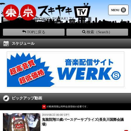
MENU
TOPに戻る
検索（Search）
スケジュール
ピックアップ動画
★
の動画視聴は有料会員登録が必要です。
2019/08/23 00:00 UP!!
鬼龍院翔35歳バースデーサプライズ(長良川国際会議
場)