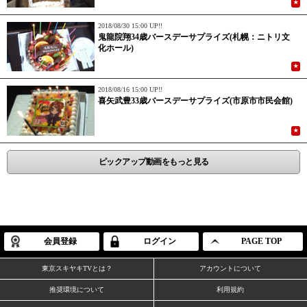
★
2018/08/30 15:00 UP!!
鬼龍院翔34歳バースデーサプライズ(札幌：ニトリ文
化ホール)
★
2018/08/16 15:00 UP!!
喜矢武豊33歳バースデーサプライズ(市原市市民会館)
★
ピックアップ動画をもっと見る
会員登録
ログイン
PAGE TOP
東京スキヤキTVとは？
アカウントについて
推奨環境について
利用規約