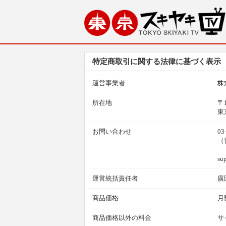
特定商取引に関する法律に基づく表示
運営事業者
株
所在地
〒1
東
お問い合わせ
03
（
su
運営統括責任者
廣
商品価格
月
商品価格以外の料金
サ