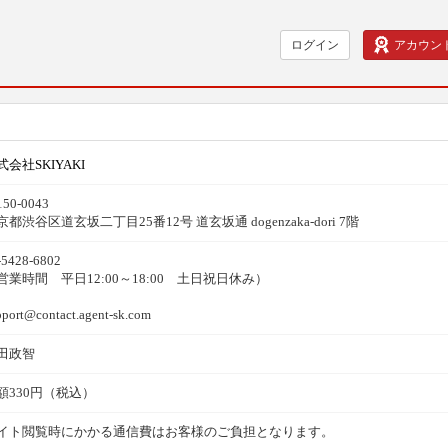
ログイン
アカウン
式会社SKIYAKI
50-0043
京都渋谷区道玄坂二丁目25番12号 道玄坂通 dogenzaka-dori 7階
-5428-6802
営業時間 平日12:00～18:00 土日祝日休み）
pport@contact.agent-sk.com
田政智
額330円（税込）
イト閲覧時にかかる通信費はお客様のご負担となります。