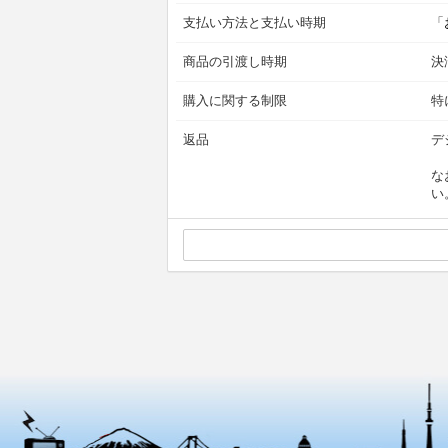
支払い方法と支払い時期
「
商品の引渡し時期
決
購入に関する制限
特
返品
デ
な
い