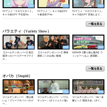
FREE
FREE
FREE
TVアニメ『スロウスタート』
TVアニメ『』キャラ紹介PV
TVアニメ『スロウスタート』
キャラ紹介PV 千石冠Ver.
十倉栄依子Ver.
キャラ紹介PV 百地たまて...
一覧を見る
バラエティ（Variety Show）
FREE
FREE
FREE
【ゴールデンボンバー】歌広
【ゴールデンボンバー】樽美
WINWIN【乗り換え案内】ウ
場淳へのバースデーサプライ
酒研二へのお祝い動画
ィンピーへるぷ -新宿駅...
ズ...
一覧を見る
オバカ（Stupid）
FREE
FREE
FREE
ゴールデンボンバー「裸は痛
ゴールデンボンバー「バブル
ゴールデンボンバー「Oh！金
いよ！ブリーフサバイバルゲ
サッカー」(ダイジェスト版)
爆ピック 競技大会」(ダイ...
ー...