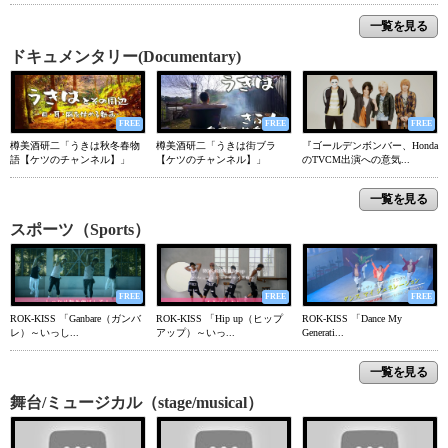
一覧を見る
ドキュメンタリー(Documentary)
FREE
FREE
FREE
樽美酒研二「うきは秋冬春物
樽美酒研二「うきは街ブラ
『ゴールデンボンバー、Honda
語【ケツのチャンネル】」
【ケツのチャンネル】」
のTVCM出演への意気...
一覧を見る
スポーツ（Sports）
FREE
FREE
FREE
ROK-KISS 「Ganbare（ガンバ
ROK-KISS 「Hip up（ヒップ
ROK-KISS 「Dance My
レ）～いっし...
アップ）～いっ...
Generati...
一覧を見る
舞台/ミュージカル（stage/musical）