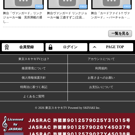
FREE
FREE
FREE
舞台「ヴァンガード」リンク
舞台ヴァンガード リンクジョ
舞台「カードファイト!! ヴァ
ジョーカー編 見所満載の通
ーカー編 三森すずこ(立凪...
ンガード」～バーチャル・...
し...
一覧を見る
会員登録
ログイン
PAGE TOP
東京スキヤキTVとは？
アカウントについて
推奨環境について
利用規約
個人情報保護方針
お客さまへのお願い
特商法に基づく表記
お支払いについて
よくあるご質問
© 2026 東京スキヤキTV Powered by
SKIYAKI Inc.