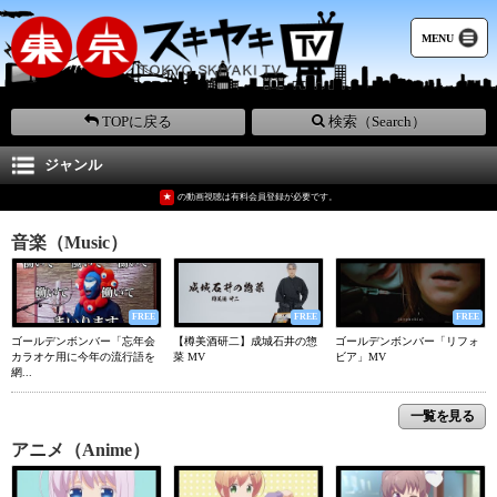
MENU
TOPに戻る
検索（Search）
ジャンル
★
の動画視聴は有料会員登録が必要です。
音楽（Music）
FREE
FREE
FREE
ゴールデンボンバー「忘年会
【樽美酒研二】成城石井の惣
ゴールデンボンバー「リフォ
カラオケ用に今年の流行語を
菜 MV
ビア」MV
網...
一覧を見る
アニメ（Anime）