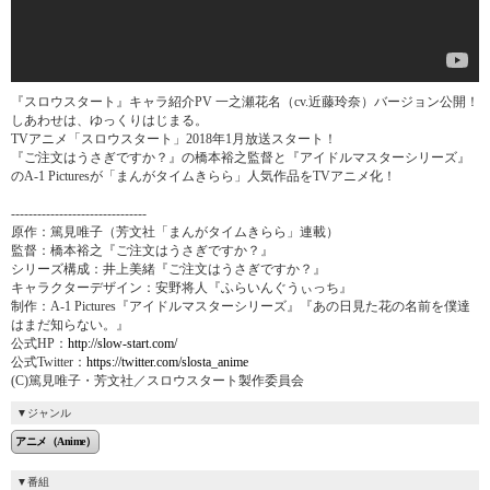
『スロウスタート』キャラ紹介PV 一之瀬花名（cv.近藤玲奈）バージョン公開！
しあわせは、ゆっくりはじまる。
TVアニメ「スロウスタート」2018年1月放送スタート！
『ご注文はうさぎですか？』の橋本裕之監督と『アイドルマスターシリーズ』
のA-1 Picturesが「まんがタイムきらら」人気作品をTVアニメ化！
-------------------------------
原作：篤見唯子（芳文社「まんがタイムきらら」連載）
監督：橋本裕之『ご注文はうさぎですか？』
シリーズ構成：井上美緒『ご注文はうさぎですか？』
キャラクターデザイン：安野将人『ふらいんぐうぃっち』
制作：A-1 Pictures『アイドルマスターシリーズ』『あの日見た花の名前を僕達
はまだ知らない。』
公式HP：
http://slow-start.com/
公式Twitter：
https://twitter.com/slosta_anime
(C)篤見唯子・芳文社／スロウスタート製作委員会
ジャンル
アニメ（Anime）
番組