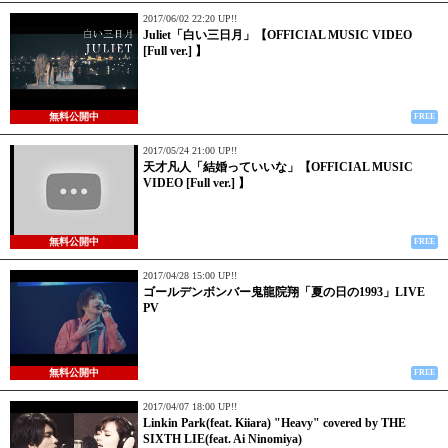
2017/06/02 22:20 UP!!
Juliet「白い三日月」【OFFICIAL MUSIC VIDEO
[Full ver.] 】
無料公開中
FREE
2017/05/24 21:00 UP!!
天才凡人「結婚っていいな」【OFFICIAL MUSIC
VIDEO [Full ver.] 】
無料公開中
FREE
2017/04/28 15:00 UP!!
ゴールデンボンバー鬼龍院翔「夏の日の1993」LIVE
PV
無料公開中
FREE
2017/04/07 18:00 UP!!
Linkin Park(feat. Kiiara) "Heavy" covered by THE
SIXTH LIE(feat. Ai Ninomiya)