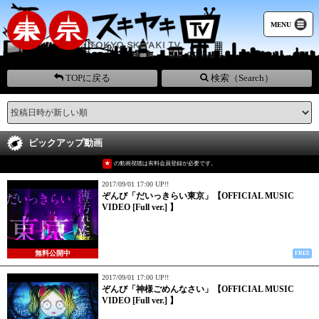
MENU
TOPに戻る
検索（Search）
ピックアップ動画
★
の動画視聴は有料会員登録が必要です。
2017/09/01 17:00 UP!!
ぞんび「だいっきらい東京」【OFFICIAL MUSIC
VIDEO [Full ver.] 】
無料公開中
FREE
2017/09/01 17:00 UP!!
ぞんび「神様ごめんなさい」【OFFICIAL MUSIC
VIDEO [Full ver.] 】