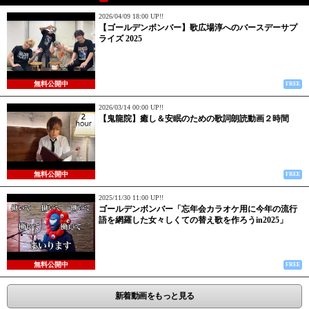
2026/04/09 18:00 UP!!
【ゴールデンボンバー】歌広場淳へのバースデーサプ
ライズ 2025
無料公開中
FREE
2026/03/14 00:00 UP!!
【鬼龍院】癒し＆安眠のための歌詞朗読動画２時間
無料公開中
FREE
2025/11/30 11:00 UP!!
ゴールデンボンバー「忘年会カラオケ用に今年の流行
語を網羅した女々しくての替え歌を作ろうin2025」
無料公開中
FREE
新着動画をもっと見る