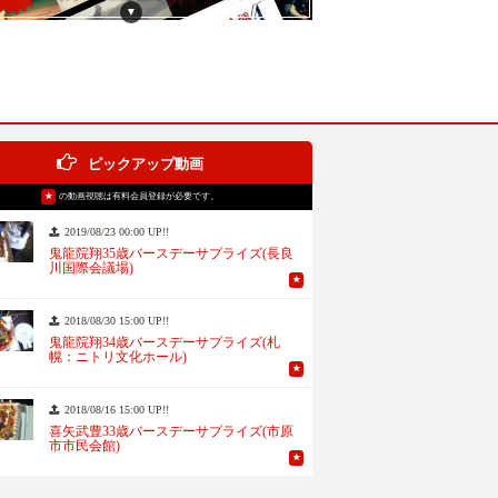
▼
ピックアップ動画
★
の動画視聴は有料会員登録が必要です。
2019/08/23 00:00 UP!!
鬼龍院翔35歳バースデーサプライズ(長良
川国際会議場)
★
2018/08/30 15:00 UP!!
鬼龍院翔34歳バースデーサプライズ(札
幌：ニトリ文化ホール)
★
2018/08/16 15:00 UP!!
喜矢武豊33歳バースデーサプライズ(市原
市市民会館)
★