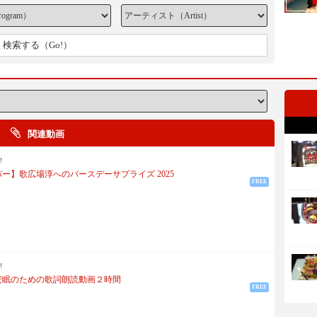
検索する（Go!）
関連動画
!
ー】歌広場淳へのバースデーサプライズ 2025
FREE
!
安眠のための歌詞朗読動画２時間
FREE