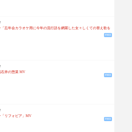
!
ー「忘年会カラオケ用に今年の流行語を網羅した女々しくての替え歌を
FREE
!
石井の惣菜 MV
FREE
!
ー「リフォビア」MV
FREE