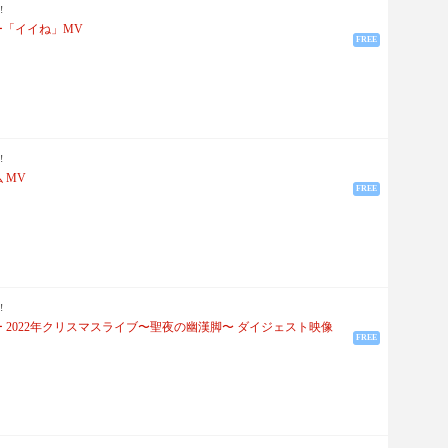
!
ー「イイね」MV
FREE
!
 MV
FREE
!
 2022年クリスマスライブ〜聖夜の幽漢脚〜 ダイジェスト映像
FREE