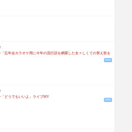
!
ー「忘年会カラオケ用に今年の流行語を網羅した女々しくての替え歌を
FREE
!
ー「どうでもいいよ」ライブMV
FREE