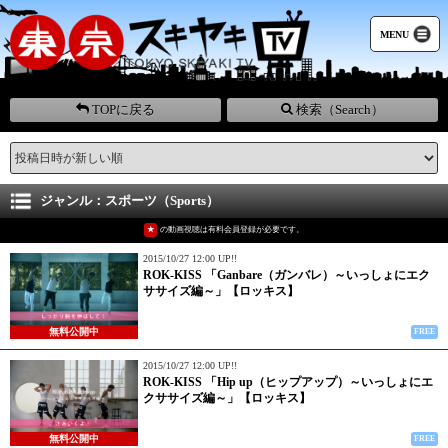
MENU
TOPに戻る
検索（Search）
ジャンル：スポーツ（Sports）
★
の動画視聴は有料会員登録が必要です。
2015/10/27 12:00 UP!!
ROK-KISS 「Ganbare（ガンバレ）～いっしょにエク
ササイズ編～」【ロッキス】
無料公開中
FREE
2015/10/27 12:00 UP!!
ROK-KISS 「Hip up（ヒップアップ）～いっしょにエ
クササイズ編～」【ロッキス】
無料公開中
FREE