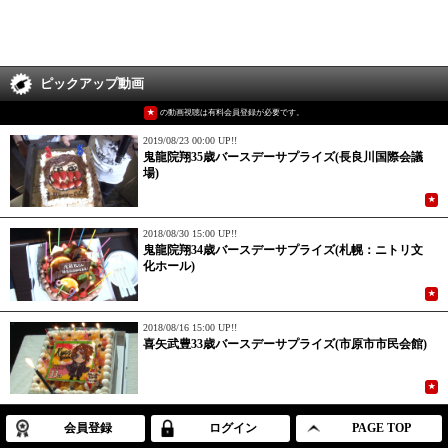
ピックアップ動画
★
の動画視聴は有料会員登録が必要です。
2019/08/23 00:00 UP!!
鬼龍院翔35歳バースデーサプライズ(長良川国際会議
場)
★
2018/08/30 15:00 UP!!
鬼龍院翔34歳バースデーサプライズ(札幌：ニトリ文
化ホール)
★
2018/08/16 15:00 UP!!
喜矢武豊33歳バースデーサプライズ(市原市市民会館)
★
会員登録
ログイン
PAGE TOP