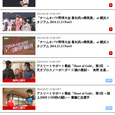
★
2015/01/30 12:00 UP!!
「チームオバマ野球大会 喜矢武vs樽美酒」 at 横浜ス
タジアム 2014.11.13 Part3
★
2015/01/30 12:00 UP!!
「チームオバマ野球大会 喜矢武vs樽美酒」 at 横浜ス
タジアム 2014.11.13 Part4
★
2014/10/27 12:00 UP!!
アスリートサポート番組「Heart of Gold」 第2回 ～
天才プロスノーボーダー 17歳の素顔～ 角野 友基…
無料公開中
FREE
2014/10/27 12:00 UP!!
アスリートサポート番組「Heart of Gold」 第1回 ～陸
上200M 1/100秒の闘い～ 齋藤仁志選手
無料公開中
FREE