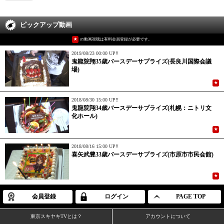
ピックアップ動画
★
の動画視聴は有料会員登録が必要です。
2019/08/23 00:00 UP!!
鬼龍院翔35歳バースデーサプライズ(長良川国際会議
場)
★
2018/08/30 15:00 UP!!
鬼龍院翔34歳バースデーサプライズ(札幌：ニトリ文
化ホール)
★
2018/08/16 15:00 UP!!
喜矢武豊33歳バースデーサプライズ(市原市市民会館)
★
会員登録
ログイン
PAGE TOP
東京スキヤキTVとは？
アカウントについて