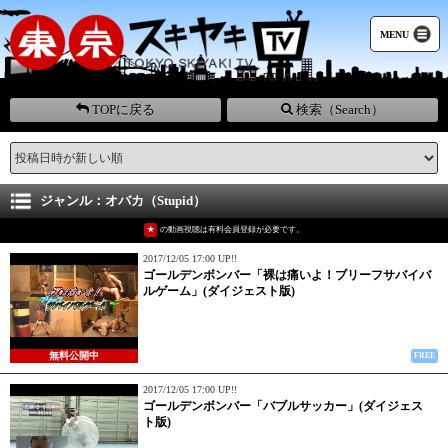
MENU
TOPに戻る
検索（Search）
ジャンル：オバカ（Stupid）
★
の動画視聴は有料会員登録が必要です。
2017/12/05 17:00 UP!!
ゴールデンボンバー「裸は痛いよ！ブリーフサバイバ
ルゲーム」(ダイジェスト版)
無料公開中
FREE
2017/12/05 17:00 UP!!
ゴールデンボンバー「バブルサッカー」(ダイジェス
ト版)