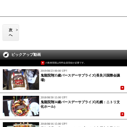
次
>
へ
ピックアップ動画
★
の動画視聴は有料会員登録が必要です。
2019/08/23 00:00 UP!!
鬼龍院翔35歳バースデーサプライズ(長良川国際会議
場)
★
2018/08/30 15:00 UP!!
鬼龍院翔34歳バースデーサプライズ(札幌：ニトリ文
化ホール)
★
2018/08/16 15:00 UP!!