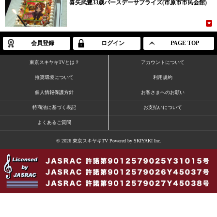
喜矢武豊33歳バースデーサプライズ(市原市市民会館)
★
会員登録
ログイン
PAGE TOP
東京スキヤキTVとは？
アカウントについて
推奨環境について
利用規約
個人情報保護方針
お客さまへのお願い
特商法に基づく表記
お支払いについて
よくあるご質問
© 2026 東京スキヤキTV Powered by
SKIYAKI Inc.