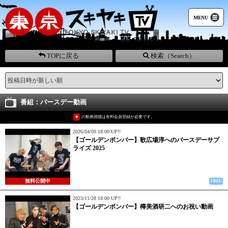
MENU
TOPに戻る
検索（Search）
番組：バースデー動画
★
の動画視聴は有料会員登録が必要です。
2026/04/09 18:00 UP!!
【ゴールデンボンバー】歌広場淳へのバースデーサプ
ライズ 2025
無料公開中
FREE
2023/11/28 18:00 UP!!
【ゴールデンボンバー】樽美酒研二へのお祝い動画