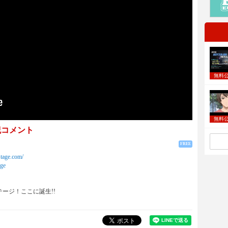
無料
無料
紀コメント
FREE
stage.com/
age
ージ！ここに誕生!!