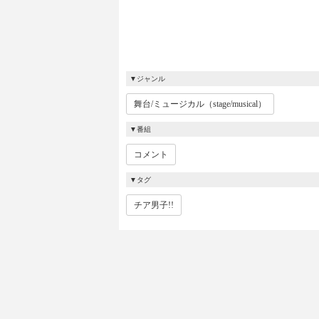
ジャンル
舞台/ミュージカル（stage/musical）
番組
コメント
タグ
チア男子!!