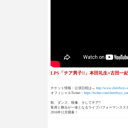
LPS「チア男子!!」本田礼生×古田一
チケット情報・公演日程は→
http://www.cheerboys-
オフィシャルTwitter：
https://twitter.com/cheerboys_st
歌、ダンス、映像、そしてチア!!
客席と舞台が一体となるライブパフォーマンスステ
2016年12月開幕！