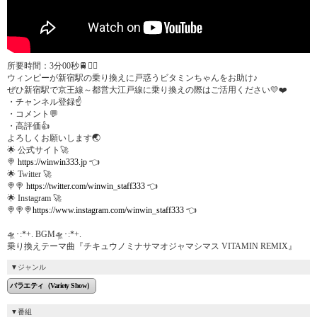
所要時間：3分00秒🚆🏃‍♂️
ウィンピーが新宿駅の乗り換えに戸惑うビタミンちゃんをお助け♪
ぜひ新宿駅で京王線～都営大江戸線に乗り換えの際はご活用ください💛❤️
・チャンネル登録☝️
・コメント💬
・高評価👍
よろしくお願いします🌏
🌟 公式サイト🚀
🍭
https://winwin333.jp
👈
🌟 Twitter 🚀
🍭🍭
https://twitter.com/winwin_staff333
👈
🌟 Instagram 🚀
🍭🍭🍭
https://www.instagram.com/winwin_staff333
👈
🛸･:*+. BGM🛸･:*+.
乗り換えテーマ曲『チキュウノミナサマオジャマシマス VITAMIN REMIX』
ジャンル
バラエティ（Variety Show）
番組