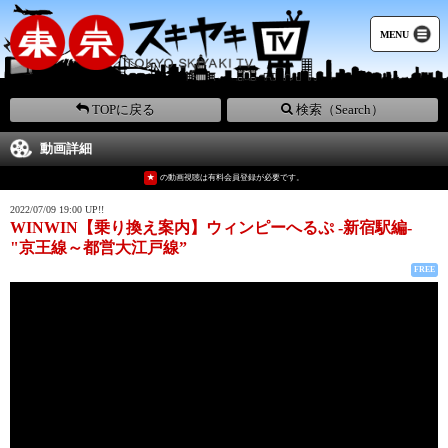
MENU
TOPに戻る
検索（Search）
動画詳細
★
の動画視聴は有料会員登録が必要です。
2022/07/09 19:00 UP!!
WINWIN【乗り換え案内】ウィンピーへるぷ -新宿駅編-
"京王線～都営大江戸線”
FREE