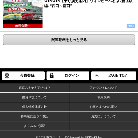
WINWIN【乗り換え案内】ウィンピーへるぷ -新宿駅
編- “西口～南口”
無料公開中
FREE
関連動画をもっと見る
会員登録
ログイン
PAGE TOP
東京スキヤキTVとは？
アカウントについて
推奨環境について
利用規約
個人情報保護方針
お客さまへのお願い
特商法に基づく表記
お支払いについて
よくあるご質問
© 2026 東京スキヤキTV Powered by
SKIYAKI Inc.