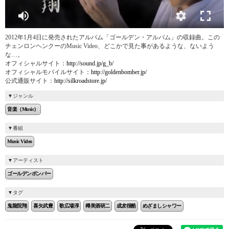
2012年1月4日に発売されたアルバム「ゴールデン・アルバム」の収録曲。この
チェンロンヘンクーのMusic Video、どこかで見た事があるような、ないよう
な…。
オフィシャルサイト：
http://sound.jp/g_b/
オフィシャルモバイルサイト：
http://goldenbomber.jp/
公式通販サイト：
http://silkroadstore.jp/
ジャンル
音楽（Music）
番組
Music Video
アーティスト
ゴールデンボンバー
タグ
鬼龍院翔
喜矢武豊
歌広場淳
樽美酒研二
成犮很酷
めざましシャワー