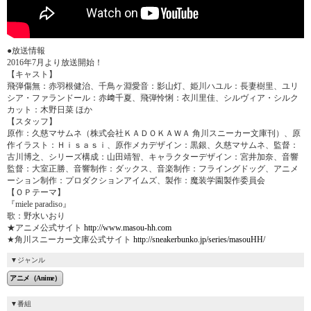
●放送情報
2016年7月より放送開始！
【キャスト】
飛弾傷無：赤羽根健治、千鳥ヶ淵愛音：影山灯、姫川ハユル：長妻樹里、ユリ
シア・ファ­ランドール：赤﨑千夏、飛弾怜悧：衣川里佳、シルヴィア・シルク
カット：木野日菜 ほか
【スタッフ】
原作：久慈マサムネ（株式会社ＫＡＤＯＫＡＷＡ 角川スニーカー文庫刊）、原
作イラスト：Ｈｉｓａｓｉ、原作メカデザイン：黒銀、久慈­マサムネ、監督：
古川博之、シリーズ構成：山田靖智、キャラクターデザイン：宮井加奈­、音響
監督：大室正勝、音響制作：ダックス、音楽制作：フライングドッグ、アニメ
ーシ­ョン制作：プロダクションアイムズ、製作：魔装学園製作委員会
【ＯＰテーマ】
『miele paradiso』
歌：野水いおり
★アニメ公式サイト
http://www.masou-hh.com
★角川スニーカー文庫公式サイト
http://sneakerbunko.jp/series/masouHH/
ジャンル
アニメ（Anime）
番組