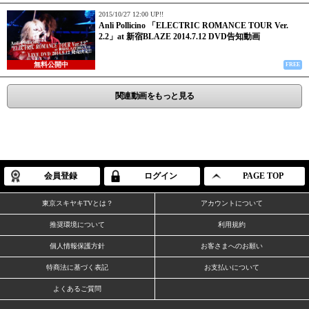
2015/10/27 12:00 UP!!
Anli Pollicino 「ELECTRIC ROMANCE TOUR Ver.
2.2」at 新宿BLAZE 2014.7.12 DVD告知動画
無料公開中
FREE
関連動画をもっと見る
会員登録
ログイン
PAGE TOP
東京スキヤキTVとは？
アカウントについて
推奨環境について
利用規約
個人情報保護方針
お客さまへのお願い
特商法に基づく表記
お支払いについて
よくあるご質問