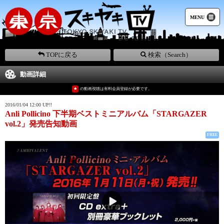
MENU
TOPに戻る
検索（Search）
動画詳細
★
の動画視聴は有料会員登録が必要です。
2016/01/04 12:00 UP!!
Anli Pollicino 下半期ベストミニアルバム「STARGAZER
vol.2」発売告知動画
FREE