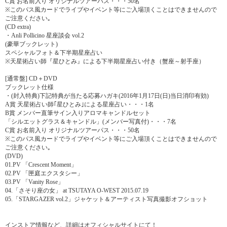
C賞 お名前入り オリジナルツアーパス・・・50名
※このパス風カードでライブやイベント等にご入場頂くことはできませんので
ご注意ください｡
(CD extra)
・Anli Pollicino 星座談会 vol.2
(豪華ブックレット)
スペシャルフォト＆下半期星座占い
※天星術占い師『星ひとみ』による下半期星座占い付き（蟹座～射手座）
[通常盤] CD＋DVD
ブックレット仕様
・(封入特典)下記特典が当たる応募ハガキ(2016年1月17日(日)当日消印有効)
A賞 天星術占い師｢星ひとみ｣による星座占い・・・1名
B賞 メンバー直筆サイン入りアロマキャンドルセット
「シルエットグラス＆キャンドル」(メンバー写真付)・・・7名
C賞 お名前入り オリジナルツアーパス・・・50名
※このパス風カードでライブやイベント等にご入場頂くことはできませんので
ご注意ください｡
(DVD)
01.PV 「Crescent Moment」
02.PV 「匣庭エクスタシー」
03.PV 「Vanity Rose」
04.「さそり座の女」 at TSUTAYA O-WEST 2015.07.19
05.「STARGAZER vol.2」ジャケット＆アーティスト写真撮影オフショット
インストア情報など、詳細はオフィシャルサイトにて！