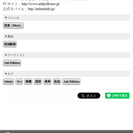
PCサイト：
http://www.anlipollicino.jp/
公式モバイル：
http://anlimobile.jp/
ジャンル
音楽（Music）
番組
告知動画
アーティスト
Anli Pollicino
タグ
Shindy
Yo-1
琢磨
清淳
将寿
告知
Anli Pollicino