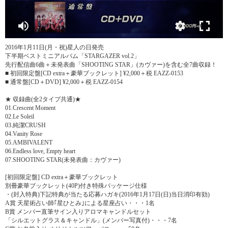
2016年1月11日(月・祝)星人の日発売
下半期ベストミニアルバム「STARGAZER vol.2」
先行配信曲6曲＋未発表曲「SHOOTING STAR」(カヴァー)を含む全7曲収録！
■ 初回限定盤[CD extra＋豪華ブックレット] ¥2,000＋税 EAZZ-0153
■ 通常盤[CD＋DVD] ¥2,000＋税 EAZZ-0154
★ 収録曲(全2タイプ共通)★
01.Crescent Moment
02.Le Soleil
03.純潔CRUSH
04.Vanity Rose
05.AMBIVALENT
06.Endless love, Empty heart
07.SHOOTING STAR(未発表曲：カヴァー)
[初回限定盤] CD extra＋豪華ブックレット
別冊豪華ブックレット(40P)付き特殊パッケージ仕様
・(封入特典)下記特典が当たる応募ハガキ(2016年1月17日(日)当日消印有効)
A賞 天星術占い師｢星ひとみ｣による星座占い・・・1名
B賞 メンバー直筆サイン入りアロマキャンドルセット
「シルエットグラス＆キャンドル」(メンバー写真付)・・・7名