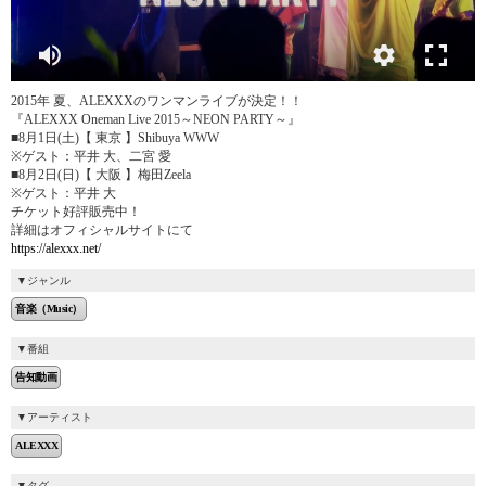
2015年 夏、ALEXXXのワンマンライブが決定！！
『ALEXXX Oneman Live 2015～NEON PARTY～』
■8月1日(土)【 東京 】Shibuya WWW
※ゲスト：平井 大、二宮 愛
■8月2日(日)【 大阪 】梅田Zeela
※ゲスト：平井 大
チケット好評販売中！
詳細はオフィシャルサイトにて
https://alexxx.net/
ジャンル
音楽（Music）
番組
告知動画
アーティスト
ALEXXX
タグ