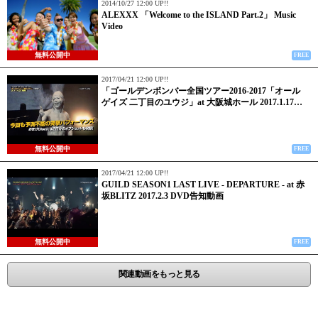
2014/10/27 12:00 UP!!
ALEXXX 「Welcome to the ISLAND Part.2」 Music
Video
無料公開中
FREE
2017/04/21 12:00 UP!!
「ゴールデンボンバー全国ツアー2016-2017「オール
ゲイズ 二丁目のユウジ」at 大阪城ホール 2017.1.17…
無料公開中
FREE
2017/04/21 12:00 UP!!
GUILD SEASON1 LAST LIVE - DEPARTURE - at 赤
坂BLITZ 2017.2.3 DVD告知動画
無料公開中
FREE
関連動画をもっと見る