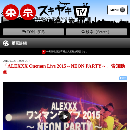
MENU
TOPに戻る
検索（Search）
動画詳細
★
の動画視聴は有料会員登録が必要です。
2015/07/23 12:00 UP!!
「ALEXXX Oneman Live 2015～NEON PARTY～」告知動
画
FREE