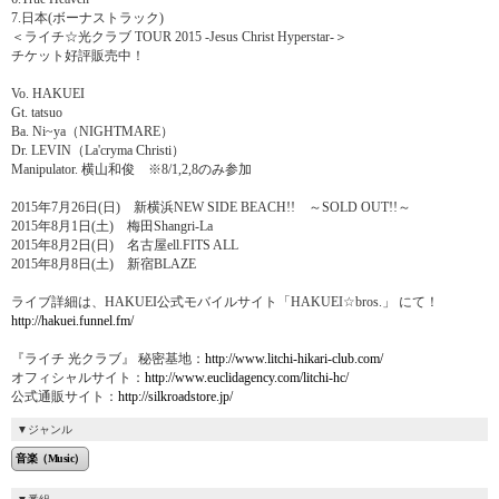
7.日本(ボーナストラック)
＜ライチ☆光クラブ TOUR 2015 -Jesus Christ Hyperstar-＞
チケット好評販売中！
Vo. HAKUEI
Gt. tatsuo
Ba. Ni~ya（NIGHTMARE）
Dr. LEVIN（La'cryma Christi）
Manipulator. 横山和俊 ※8/1,2,8のみ参加
2015年7月26日(日) 新横浜NEW SIDE BEACH!! ～SOLD OUT!!～
2015年8月1日(土) 梅田Shangri-La
2015年8月2日(日) 名古屋ell.FITS ALL
2015年8月8日(土) 新宿BLAZE
ライブ詳細は、HAKUEI公式モバイルサイト「HAKUEI☆bros.」 にて！
http://hakuei.funnel.fm/
『ライチ 光クラブ』 秘密基地：
http://www.litchi-hikari-club.com/
オフィシャルサイト：
http://www.euclidagency.com/litchi-hc/
公式通販サイト：
http://silkroadstore.jp/
ジャンル
音楽（Music）