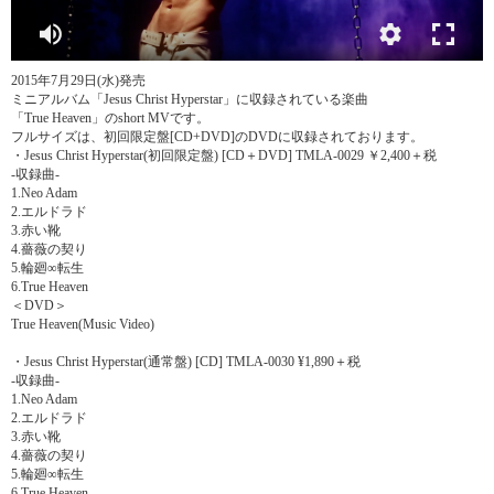
2015年7月29日(水)発売
ミニアルバム「Jesus Christ Hyperstar」に収録されている楽曲
「True Heaven」のshort MVです。
フルサイズは、初回限定盤[CD+DVD]のDVDに収録されております。
・Jesus Christ Hyperstar(初回限定盤) [CD＋DVD] TMLA-0029 ￥2,400＋税
-収録曲-
1.Neo Adam
2.エルドラド
3.赤い靴
4.薔薇の契り
5.輪廻∞転生
6.True Heaven
＜DVD＞
True Heaven(Music Video)
・Jesus Christ Hyperstar(通常盤) [CD] TMLA-0030 ¥1,890＋税
-収録曲-
1.Neo Adam
2.エルドラド
3.赤い靴
4.薔薇の契り
5.輪廻∞転生
6.True Heaven