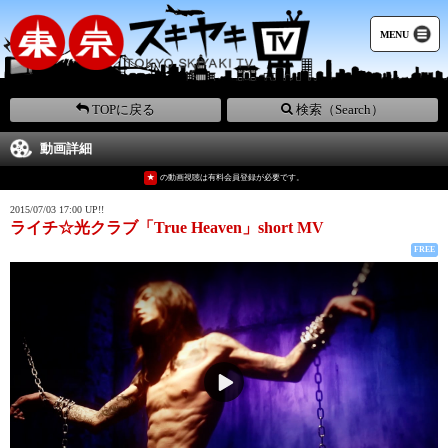
MENU
TOPに戻る
検索（Search）
動画詳細
★
の動画視聴は有料会員登録が必要です。
2015/07/03 17:00 UP!!
ライチ☆光クラブ「True Heaven」short MV
FREE