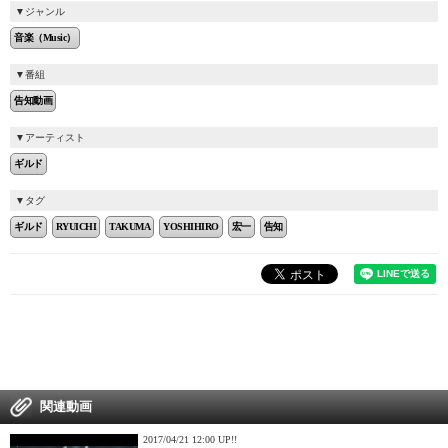
ジャンル
音楽（Music）
番組
告知動画
アーティスト
ギルド
タグ
ギルド
RYUICHI
TAKUMA
YOSHIHIRO
宏一
告知
関連動画
2017/04/21 12:00 UP!!