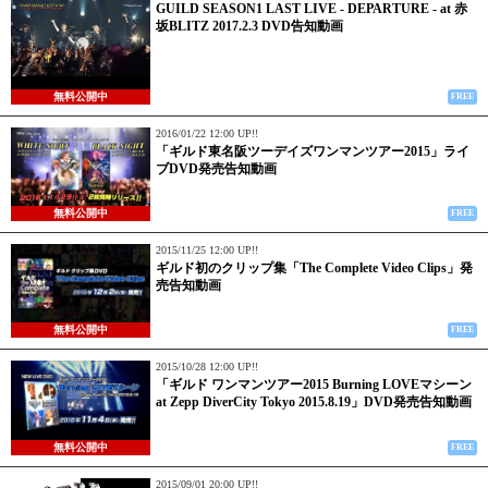
GUILD SEASON1 LAST LIVE - DEPARTURE - at 赤
坂BLITZ 2017.2.3 DVD告知動画
無料公開中
FREE
2016/01/22 12:00 UP!!
「ギルド東名阪ツーデイズワンマンツアー2015」ライ
ブDVD発売告知動画
無料公開中
FREE
2015/11/25 12:00 UP!!
ギルド初のクリップ集「The Complete Video Clips」発
売告知動画
無料公開中
FREE
2015/10/28 12:00 UP!!
「ギルド ワンマンツアー2015 Burning LOVEマシーン
at Zepp DiverCity Tokyo 2015.8.19」DVD発売告知動画
無料公開中
FREE
2015/09/01 20:00 UP!!