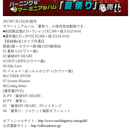
2015年7月1日(水)発売
サマーミニアルバム「夏祭り」の発売告知動画です。
■初回限定盤[CD＋Tシャツ] ¥2,500＋税 EAZZ-0141
■通常盤[CD＋DVD] ¥2,000＋税 EAZZ-0142
【収録曲(全2タイプ共通)】
新曲5曲＋カヴァー曲3曲の計8曲収録
01.夏祭り(カヴァー曲)
02.爆発MY HEART
03.HOT LIMIT(カヴァー曲)
04.Silly Love
05.Ｙｅａｈ！めっちゃホリディ(カヴァー曲)
06.CYBER DIVER
07.System Monster
08.Getting Better
(通常盤DVD)
01.PV「爆発MY HEART」
02.PV「夏祭り」
03.「爆発MY HEART」PVメイキング
04.「夏祭り」ジャケット撮影オフショット
オフィシャルサイト：
http://www.euclidagency.com/guild/
公式通販サイト：
http://silkroadstore.jp/